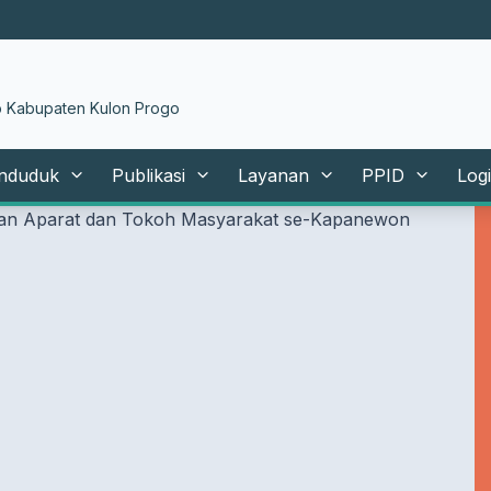
SI KA
|
 Kabupaten Kulon Progo
nduduk
Publikasi
Layanan
PPID
Log