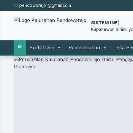
pendoworejo1@gmail.com
SISTEM INFORMA
Kapanewon Girimulyo
Profil Desa
Pemerintahan
Data Pe