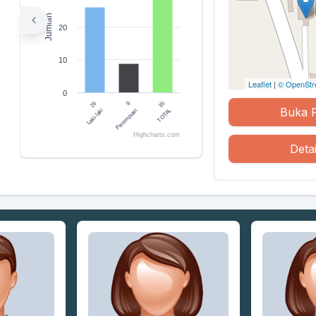
Jumlah
20
10
Leaflet
|
© OpenStr
0
35
26
9
Buka 
TOTAL
Laki-laki
Perempuan
Highcharts.com
End of interactive chart.
Detai