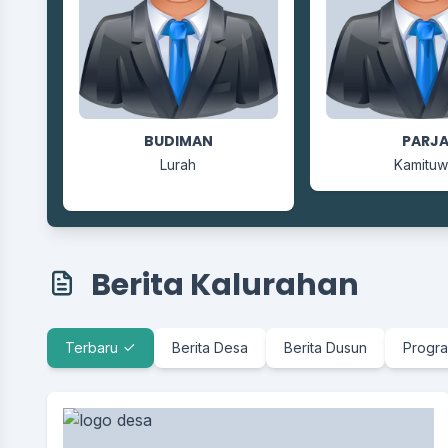
BUDIMAN
YUNI
PARJ
Lurah
Carik
Kamitu
Berita Kalurahan
Terbaru
Berita Desa
Berita Dusun
Progra