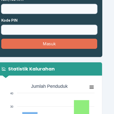
Kode PIN
Masuk
Statistik Kalurahan
Jumlah Penduduk
Jumlah Penduduk
Bar chart with 3 bars.
40
The chart has 1 X axis displaying categories.
The chart has 1 Y axis displaying Jumlah. Range: 0 to 40.
30