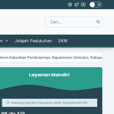
in
Jelajah Padukuhan
SKM
an Pendoworejo, Kapanewon Girimulyo, Kabupaten Kulon Progo
Layanan Mandiri
Hubungi operator kalurahan untuk memperoleh PIN
NIK / No. KTP