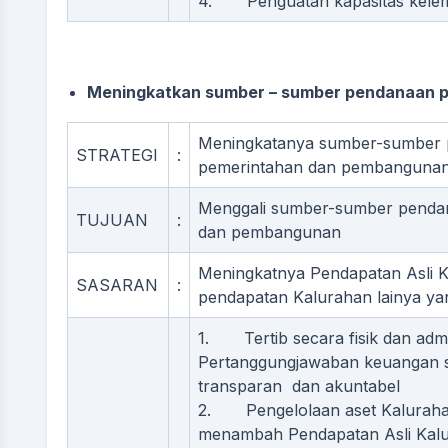
4. Penguatan kapasitas kele
Meningkatkan sumber – sumber pendanaan 
Meningkatanya sumber-sumber
STRATEGI
:
pemerintahan dan pembangunan
Menggali sumber-sumber penda
TUJUAN
:
dan pembangunan
Meningkatnya Pendapatan Asli 
SASARAN
:
pendapatan Kalurahan lainya ya
1. Tertib secara fisik dan admi
Pertanggungjawaban keuangan se
transparan dan akuntabel
2. Pengelolaan aset Kalurahan
menambah Pendapatan Asli Kal