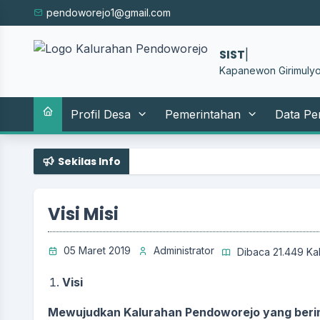
pendoworejo1@gmail.com
SISTEM INFORM
|
Kapanewon Girimulyo
Profil Desa
Pemerintahan
Data Pe
Sekilas Info
Visi Misi
05 Maret 2019
Administrator
Dibaca 21.449 Kal
Visi
Mewujudkan
Kalurahan
Pendoworejo yang berim