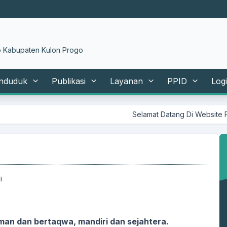
 Kabupaten Kulon Progo
nduduk
Publikasi
Layanan
PPID
Log
Selamat Datang Di Website Resmi Kalurah
i
an dan bertaqwa, mandiri dan sejahtera.