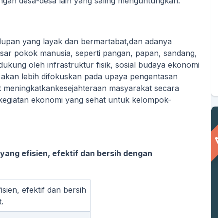
ngan desa-desa lain yang saling menguntungkan.
idupan yang layak dan bermartabat,dan adanya
sar pokok manusia, seperti pangan, papan, sandang,
ukung oleh infrastruktur fisik, sosial budaya ekonomi
i akan lebih difokuskan pada upaya pengentasan
at meningkatkankesejahteraan masyarakat secara
rkegiatan ekonomi yang sehat untuk kelompok-
A
ng efisien, efektif dan bersih dengan
ien, efektif dan bersih
TI
HERDIYANTO
JEMIRIN
.
Staf
Staf