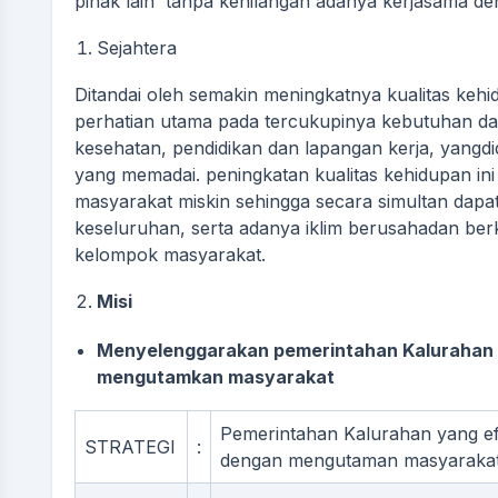
pihak lain tanpa kehilangan adanya kerjasama de
Sejahtera
Ditandai oleh semakin meningkatnya kualitas keh
perhatian utama pada tercukupinya kebutuhan da
kesehatan, pendidikan dan lapangan kerja, yangdid
yang memadai. peningkatan kualitas kehidupan in
masyarakat miskin sehingga secara simultan dap
keseluruhan, serta adanya iklim berusahadan be
kelompok masyarakat.
Misi
 ARIFIN
Balak
Menyelenggarakan pemerintahan Kalurahan ya
mengutamkan masyarakat
Pemerintahan Kalurahan yang efis
EKO SUNARYO
ENDAH DWI ASTU
STRATEGI
:
dengan mengutaman masyarakat
Staf
Staf