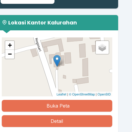
Lokasi Kantor Kalurahan
+
−
Leaflet
|
© OpenStreetMap
|
OpenSID
Buka Peta
Detail