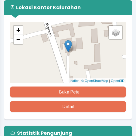
Lokasi Kantor Kalurahan
+
−
Leaflet
|
© OpenStreetMap
|
OpenSID
Buka Peta
Detail
Statistik Pengunjung