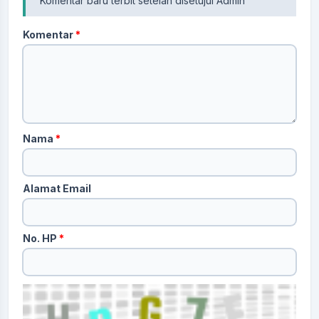
Komentar baru terbit setelah disetujui Admin
Komentar
*
Nama
*
Alamat Email
No. HP
*