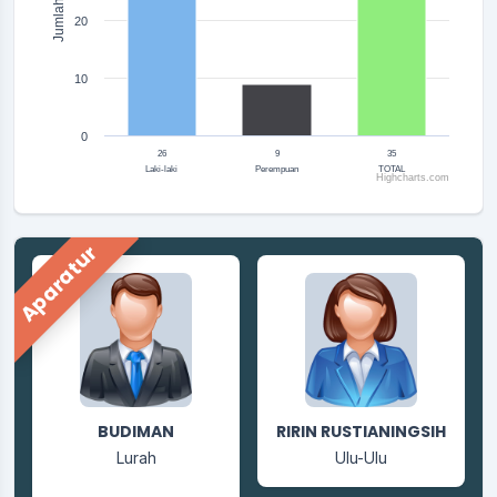
Jumlah
20
10
0
26
9
35
Laki-laki
Perempuan
TOTAL
Highcharts.com
End of interactive chart.
Aparatur
TITIK DWI PRASTITI
BUDIMAN
RIRIN RUSTIANINGSIH
BERLIANA
Lurah
Ulu-Ulu
Jagabaya