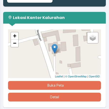
Lokasi Kantor Kalurahan
+
−
Leaflet
|
© OpenStreetMap
|
OpenSID
Buka Peta
Detail